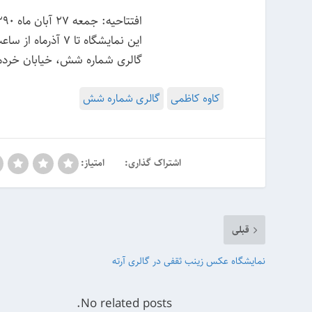
افتتاحیه: جمعه ۲۷ آبان ماه ۱۳۹۰ ساعت بازدید: ۵ تا ۸ عصر
این نمایشگاه تا ۷ آذرماه از ساعت ۴ تا ۷ عصر ادامه دارد. گالری پنجشنبه‌ها تعطیل است.
گالری شماره شش، خیابان خردمند شما
کاوه کاظمی
گالری شماره شش
اشتراک گذاری:
امتیاز:
قبلی
نمایشگاه عکس‌ زینب ثقفی در گالری آرته
No related posts.