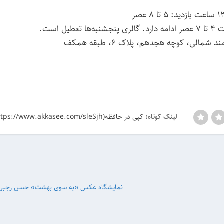
لی، کوچه هجدهم، پلاک ۶، طبقه همکف
کپی در حافظه(https://www.akkasee.com/sleSjh)
لینک کوتاه:
نمایشگاه عکس «به سوی بهشت» حسن رجبی‌نژ