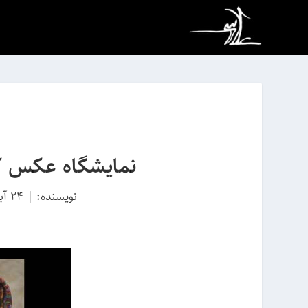
نمایشگاه عکس ک
نویسنده:
|
24 آبان 1390