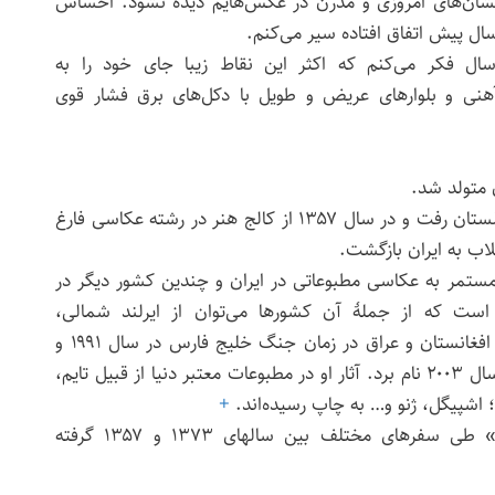
 نشان‌های امروزی و مدرن در عکس‌هایم دیده نشود. احساس
ل پیش اتفاق افتاده سیر می‌کنم.
ال فکر می‌کنم که اکثر این نقاط زیبا جای خود را به
هنی و بلوارهای عریض و طویل با دکل‌های برق فشار قوی
او پس از پایان دبیرستان به انگلستان رفت و در سال ۱۳۵۷ از کالج هنر در رشته عکاسی فارغ
لاب به ایران بازگشت.
 مستمر به عکاسی مطبوعاتی در ایران و چندین کشور دیگر در
ت که از جملهٔ آن کشور‌ها می‌توان از ایرلند شمالی،
نیکاراگوئه، کوبا، لبنان، سوریه، افغانستان و عراق در زمان جنگ خلیج فارس در سال ۱۹۹۱ و
بعد از سقوط صدام حسین در سال ۲۰۰۳ نام برد. آثار او در مطبوعات معتبر دنیا از قبیل تایم،
؛ اشپیگل، ژنو و… به چاپ رسیده‌اند.
+
عکس‌های مجموعهٔ «زرتشتیان» طی سفرهای مختلف بین سالهای ۱۳۷۳ و ۱۳۵۷ گرفته