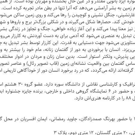
ه ایزد بانویی مقتدر و در عین حال بخشنده و مهربان بوده است. از همی
م زمین به بشر آرامشی می‌دهد که آنرا تنها در بطن مادر تجربه کرده است.
رنشینی، جنگل نشینی و کوچیدن را‌‌‌ رها می‌کند و روی زمین ساکن می‌شود
 خودش کند. حصار‌ها شکل می‌گیرند و در شکلی بزرگ‌تر برج و بارو‌ها و ش
نیز معنا پیدا می‌کند و این آغاز زیاده خواهی، جنگ و تجاوز در زندگی بش
ن تبدیل به عنصری می‌شود که آدمی برای به دست آوردنش به کارزار می‌رود
تنها دستاویزی می‌شود جهت دستیابی به قدرت. این کارزار توسط بشر تبدیل به 
یزد. انسان با برخوردی به دور از گفتمان زنانه، مام خود را بیشتر به ور
یی پذیرش، وتکثر استوار است. بدین سان زنان و مردان در ادوار مختلف ا
ساس گفتمان بین واقعیت نشانه‌ای زمین (قاب تصویر رئال) و عناصر تصویر
رفته‌اند ارائه می‌گردد، که در رد برخورد انسان دور از خودآگاهی تاریخی 
سمانه اکبری زرچی، متولد ۱۳۶۲ تهران، فوق دیپلم گرافیک و کار
یک نمایشگاه انفرادی در گالری طراحان آزاد سال ۸۸ و حضور در ۶ نمایشگاه گروهی داخلی و خارجی، برنده جایزه ج
جلسه نقد و بررسی آثار پنجشنبه ۱۳ بهمن ساعت ۱۷ با حضور بهرنگ صمدزادگان، جاوید رمضانی، ایمان افسریان در م
پلاک ۳