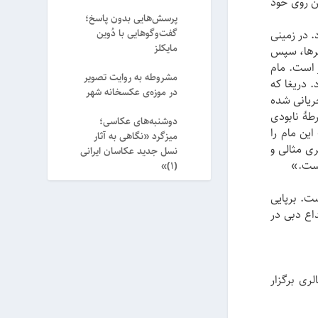
ن روی خود
پرسش‌هایی بدون پاسخ؛
گفت‌وگوهایی با دُوین
. در زمینی
مایکلز
هر‌ها، سپس
ر است. مام
مشروطه به روایت تصویر
. دریغا که
در موزه‌ی عکسخانه شهر
جریانی شده
طهٔ نابودی
دوشنبه‌های عکاسی؛
ین مام را
میزگرد «نگاهی به آثار
ی مثالی و
نسل جدید عکاسان ایرانی
است.»
(۱)»
‌شناسی نقاشی از دانشگاه سوره دارد. عضو گروه ۳۰ هشتم است. برپایی
شنواره ابداع دبی در
حل گالری برگزار