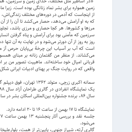
«در اساطیر ملل مختلف، خدای زمین و سرزمین، هموار
زمین همواره برای بشر نماد زنانگی بوده است. زیرا ما
از اینجاست که آدمی در دوره‌های مختلف زندگی‌اش، غا
که به او آرامش می‌دهد، حصار می‌کشد تا آن را از آن
مرز‌ها و کشور‌ها. هر کجا حصاری و مرزی باشد، تجاوز 
سرزمین که مأمنی بود برای آرامش و پناه گرفتن انسا
روز به روز از آن دور‌تر می‌شود و در ‌‌‌نهایت به آن 
است که آب بر آسیاب این چرخهٔ بی‌پایان حرص آز می‌ر
می‌کشاند. از منظر من گفتمان زنانه بر مبنای همسو
قربانی امیال خود ساخته‌اند. ماهییت تصویر من بر ا
واقعی که در روایت جنگ بر پهنای ادبیات ایرانی شکل گ
سال ۸۶، برنده جشنواره بین‌المللی اسکان بشر در سال ۸۸ را در کارنامه هنری‌اش دارد.
نمایشگاه تا ۱۷ بهمن از ساعت ۱۶ تا ۲۰ ادامه دارد.
می‌شود.
گالری آرته، شیراز جنوبی، پایین‌تر از همت، بلوارعلیخانی، ۲۰ متری گلستان، ۱۲ متری دوم، 