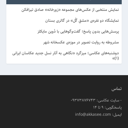
نمایش منتخبی از عکس‌های مجموعه «زورخانه» صادق تیرافکن
نمایشگاه دو نفره‌ی «مشقِ گُل» در گالری بستان
پرسش‌هایی بدون پاسخ؛ گفت‌وگوهایی با دُوین مایکلز
مشروطه به روایت تصویر در موزه‌ی عکسخانه شهر
دوشنبه‌های عکاسی؛ میزگرد «نگاهی به آثار نسل جدید عکاسان ایرانی
(۱)»
تماس
- سایت عکاسی: 09373876743
پاسخگویی: ۹ تا ۱۴
ایمیل: info@akkasee.com