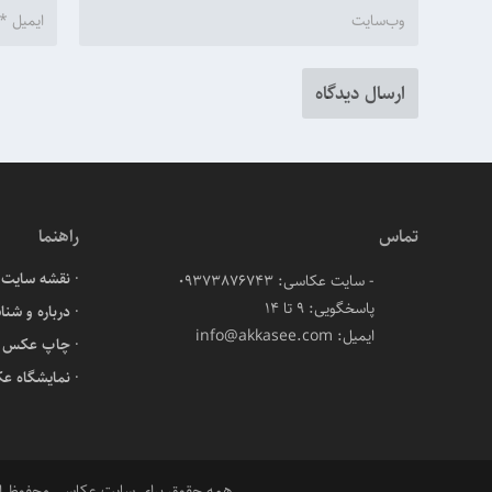
تماس
راهنما
نقشه سایت
- سایت عکاسی: 09373876743
پاسخگویی: ۹ تا ۱۴
درباره و شنا
ایمیل: info@akkasee.com
چاپ عکس آن
نمایشگاه ع
همه حقوق برای سایت عکاسی محفوظ 