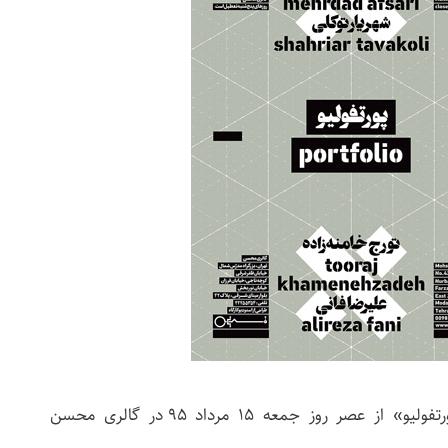
نمایشگاه گروهی عکس «پورتفولیو» از عصر روز جمعه ۱۵ مرداد ۹۵ در گالری محسن