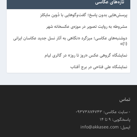
تازه‌های عکاسی
پرسش‌هایی بدون پاسخ؛ گفت‌وگوهایی با دُوین مایکلز
مشروطه به روایت تصویر در موزه‌ی عکسخانه شهر
دوشنبه‌های عکاسی؛ میزگرد «نگاهی به آثار نسل جدید عکاسان ایرانی
(۱)»
نمایشگاه گروهی عکس «روز تا روز» در گالری لیام
نمایشگاه علی فتاحی در برج آفتاب
تماس
- سایت عکاسی: 09373876743
پاسخگویی: ۹ تا ۱۴
ایمیل: info@akkasee.com