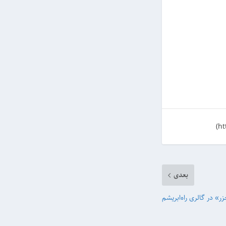
بعدی
ر» در گالری راه‌ابریشم