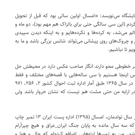
ایشگاه می‌نویسد: «امسال اولین سالی بود که قبل از تحویل
دم (این سی سالگی حتی برای بالزاک هم مهم بود)، دو ماه و
می‌شد، به کرده‌ها و نکرده‌هایم و به اینکه دیدن سپیدی
و چروک‌های روی پیشانی می‌تواند شانس بزرگی باشد و ما به
یم تا نباشیم.
 خطوطی محو دارند انگار صاحب عکس دارد در محیطش حل
س اینجا هستیم با سی ساله‌هایی با قصه‌های مختلف و فقط
یک وجه اشتراک سال تولدمان. در سال ۱۳۶۵ طبق آمار اداره ثبت احوال کشور ۲، ۲۵۶، ۹۷۱
ه در ارایه من حتی مشت هم نیست که نشان خروار باشد ولی
تمبر‌ها مهر و مومی هستند بر سال تولدمان، امسال (۱۳۹۵) اداره پست ایران ۱۳ تمبر چاپ
۱۳۶۵: در حالی که سه سال مانده به پایان جنگ ایران_عراق و هیچ چیزآرام
 تمبر چاپ شد. من به تمبر‌ها ابژه‌هایی اضافه کرده‌ام که حال و هوا و