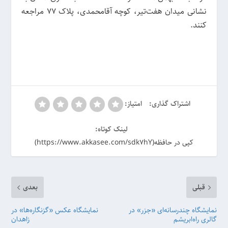
نشانی میدان هفت‌تیر، کوچه آقامحمدی، پلاک ۷۷ مراجعه
کنند.
اشتراک گذاری:
امتیاز:
لینک کوتاه:
کپی در حافظه(https://www.akkasee.com/sdk7hY)
قبلی
بعدی
نمایشگاه چندرسانه‌ای «جزر» در
نمایشگاه عکس «گزنگاره‌ها» در
گالری راه‌ابریشم
زاهدان