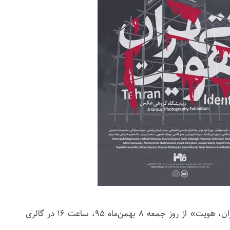
نمایشگاه گروهی عکس «تهران، هویت» از روز جمعه ۸ بهمن‌ماه ۹۵، ساعت ۱۶ در گالری