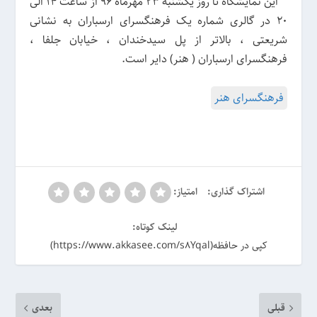
این نمایشگاه تا روز یکشنبه ۲۳ مهرماه ۹۶ از ساعت ۱۴ الی
۲۰ در گالری شماره یک فرهنگسرای ارسباران به نشانی
شریعتی ، بالاتر از پل سیدخندان ، خیابان جلفا ،
فرهنگسرای ارسباران ( هنر) دایر است.
فرهنگسرای هنر
اشتراک گذاری:
امتیاز:
لینک کوتاه:
کپی در حافظه(https://www.akkasee.com/s8Yqal)
قبلی
بعدی