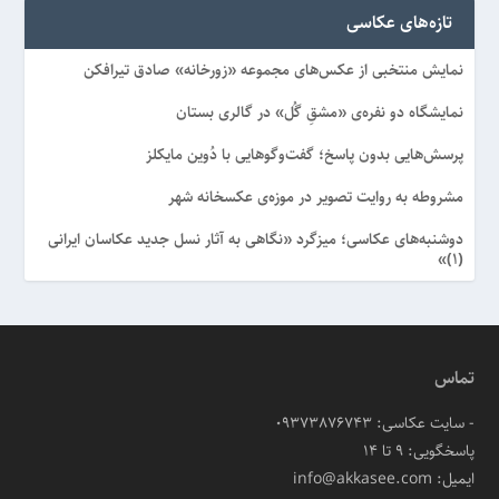
تازه‌های عکاسی
نمایش منتخبی از عکس‌های مجموعه «زورخانه» صادق تیرافکن
نمایشگاه دو نفره‌ی «مشقِ گُل» در گالری بستان
پرسش‌هایی بدون پاسخ؛ گفت‌وگوهایی با دُوین مایکلز
مشروطه به روایت تصویر در موزه‌ی عکسخانه شهر
دوشنبه‌های عکاسی؛ میزگرد «نگاهی به آثار نسل جدید عکاسان ایرانی
(۱)»
تماس
- سایت عکاسی: 09373876743
پاسخگویی: ۹ تا ۱۴
ایمیل: info@akkasee.com