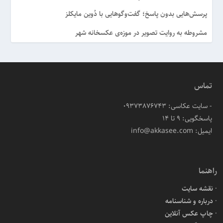
پرسش‌هایی بدون پاسخ؛ گفت‌وگوهایی با دُوین مایکلز
مشروطه به روایت تصویر در موزه‌ی عکسخانه شهر
تماس
- سایت عکاسی: 09373876743
پاسخگویی: ۹ تا ۱۴
ایمیل: info@akkasee.com
راهنما
نقشه سایت
درباره و شناسنامه
چاپ عکس آنلاین