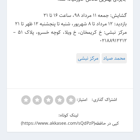
گشایش: جمعه 11 مرداد 98، ساعت 16 تا 21
بازدید: 12 مرداد تا 8 شهریور، شنبه تا پنجشنبه 12 ظهر تا 21
مرکز نبشی: خ کریم‎خان، خ ویلا، کوچه خسرو، پلاک 51 –
02188912212
محمد صیاد
مرکز نبشی
اشتراک گذاری:
امتیاز:
لینک کوتاه:
کپی در حافظه(https://www.akkasee.com/sQdPzP)