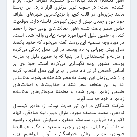
هنوز قلبشان مانند بیابان‌های گسترده اطراف خود، باز و
گشاده است؛ در جنوب کویر مرکزی قرار دارد. این روستا
مانند جزیره‌ای در قلب کویر با نزدیک‌ترین شهرهای اطراف
خود خور و جندق بیش از چهل کیلومتر فاصله دارد. موقعیت
خاص مصر باعث شده هنوز اصالت‌های بومی خود را حفظ
کند. به همین دلیل اخیرا مورد توجه زیادی واقع شده است.
در مورد وجه تسمیه این روستا گفته می‌شود که حدود یکصد
سال پیش چوپانی به نام یوسف در این محل زندگی می‌کرده
و مزرعه و گوسفندانی را در اینجا که به همین دلیل به مزرعه
یوسف مشهور بوده نگهداری می‌کرده است. خود وی بر
اساس قصص قرآنی نام مصر را برای این محل انتخاب کرده
و از همان زمان این روستا به مصر شناخته می‌شود. عکاسانی
که به این منطقه سفر کنند با جذابیت‌ها و اصالت‌های
طبیعی زیادی روبرو شده و مطمئنا سوغاتی‌های عکاسانه
زیادی با خود خواهند آورد.
شرکت کنندگان در این تور عبارت بودند از: هادی کهنسال
نودهی، محمد منصف مجرد، مارال دبیر، لیلا صادقی، الهام
اکبر زاده قربانی، سیامک جعفری، سیاوش جعفری، راضیه
سادات فرهانیان، مهدی رنجبر، مسعود دادگر، عبدالرضا
فرودی، موسی ربانی خوراسگانی، آرش ابراهیم پور،