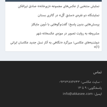
نمایش منتخبی از عکس‌های مجموعه «زورخانه» صادق تیرافکن
نمایشگاه دو نفره‌ی «مشقِ گُل» در گالری بستان
پرسش‌هایی بدون پاسخ؛ گفت‌وگوهایی با دُوین مایکلز
مشروطه به روایت تصویر در موزه‌ی عکسخانه شهر
دوشنبه‌های عکاسی؛ میزگرد «نگاهی به آثار نسل جدید عکاسان ایرانی
(۱)»
تماس
- سایت عکاسی: 09373876743
پاسخگویی: ۹ تا ۱۴
ایمیل: info@akkasee.com