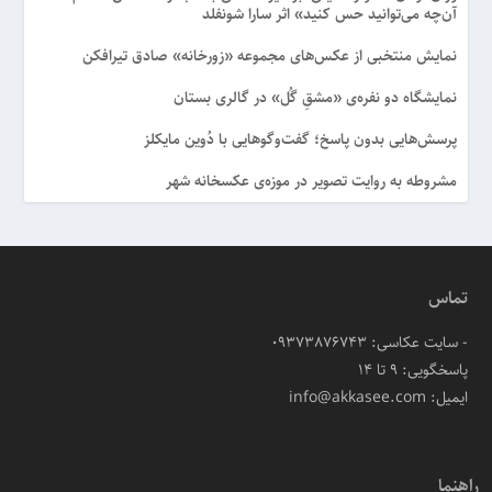
آن‌چه می‌توانید حس کنید» اثر سارا شونفلد
نمایش منتخبی از عکس‌های مجموعه «زورخانه» صادق تیرافکن
نمایشگاه دو نفره‌ی «مشقِ گُل» در گالری بستان
پرسش‌هایی بدون پاسخ؛ گفت‌وگوهایی با دُوین مایکلز
مشروطه به روایت تصویر در موزه‌ی عکسخانه شهر
تماس
- سایت عکاسی: 09373876743
پاسخگویی: ۹ تا ۱۴
ایمیل: info@akkasee.com
راهنما