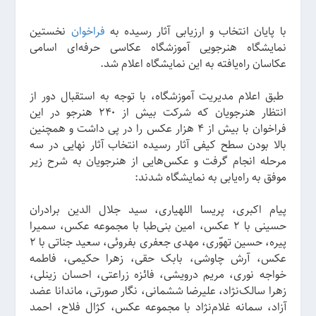
با پایان انتخاب و ارزیابی آثار رسیده به
فراخوان
نخستین
نمایشگاه هنرجویی آموزشگاه عکاسی حرفه‌ای اسامی
عکاسان راه‌یافته به این نمایشگاه اعلام شد.
طبق اعلام مدیریت آموزشگاه، با توجه به استقبال دور از
انتظار هنرجویان که شرکت بیش از ۲۴۰ هنرجو در این
فراخوان با بیش از ۴ هزار عکس را در پی داشت و همچنین
بالا بودن سطح کیفی آثار رسیده انتخاب آثار نهایی در سه
مرحله انجام گرفت و عکس‌هایی از هنرجویان به شرح زیر
موفق به راه‌یابی به نمایشگاه شدند:
پیام اکبری، پریسا اللهیاری، سید جلال الدین برادران
حسینی با ۲ عکس، امین بنی‌طبا با مجموعه عکس، سمیرا
پیره، حسین تهوّری، مهدی جعفری بفروئی، سعید جناتی با ۲
عکس، آرش چاوشی، بابک حقی، زهرا حکیمى، فاطمه
خواجه نوری، مریم درویشی، فائزه زراعتی، احسان زینلی،
زهرا سالک‌نژاد، علیرضا ششمانی، نگار صورتی، ماندانا عضد
آزاد، سمانه غلام‌نژاد با مجموعه عکس، کژال فلاح، احمد