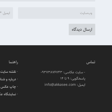
تماس
راهنما
نقشه سایت
- سایت عکاسی: 09373876743
پاسخگویی: ۹ تا ۱۴
درباره و شنا
ایمیل: info@akkasee.com
چاپ عکس آن
نمایشگاه ع