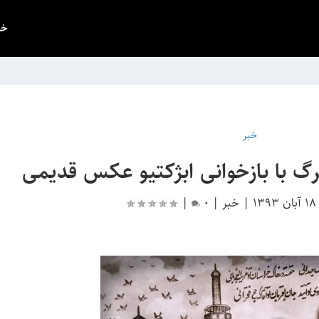
خب
خبر
 با بازخوانی ابژکتیو عکس‌ قدیمی
18 آبان 1393
|
خبر
|
0
|