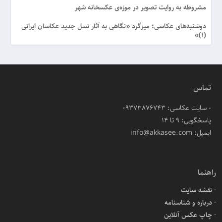
مشروطه به روایت تصویر در موزه‌ی عکسخانه شهر
دوشنبه‌های عکاسی؛ میزگرد «نگاهی به آثار نسل جدید عکاسان ایرانی
(۱)»
تماس
- سایت عکاسی: 09373876743
پاسخگویی: ۹ تا ۱۴
ایمیل: info@akkasee.com
راهنما
نقشه سایت
درباره و شناسنامه
چاپ عکس آنلاین