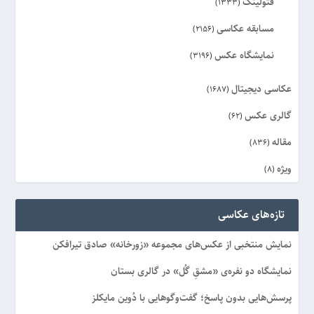
فتولینک
(1333)
مسابقه عکاسی
(2156)
نمایشگاه عکس
(3196)
عکاسی دیجیتال
(1687)
گالری عکس
(62)
مقاله
(836)
ویژه
(8)
تازه‌های عکاسی
نمایش منتخبی از عکس‌های مجموعه «زورخانه» صادق تیرافکن
نمایشگاه دو نفره‌ی «مشقِ گُل» در گالری بستان
پرسش‌هایی بدون پاسخ؛ گفت‌وگوهایی با دُوین مایکلز