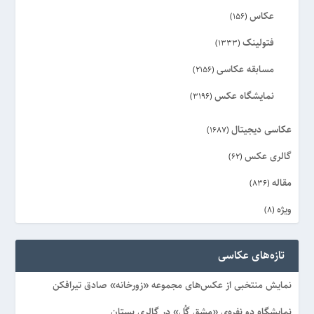
عکاس
(156)
فتولینک
(1333)
مسابقه عکاسی
(2156)
نمایشگاه عکس
(3196)
عکاسی دیجیتال
(1687)
گالری عکس
(62)
مقاله
(836)
ویژه
(8)
تازه‌های عکاسی
نمایش منتخبی از عکس‌های مجموعه «زورخانه» صادق تیرافکن
نمایشگاه دو نفره‌ی «مشقِ گُل» در گالری بستان