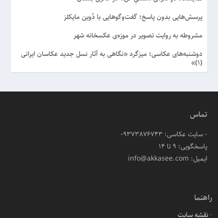
پرسش‌هایی بدون پاسخ؛ گفت‌وگوهایی با دُوین مایکلز
مشروطه به روایت تصویر در موزه‌ی عکسخانه شهر
دوشنبه‌های عکاسی؛ میزگرد «نگاهی به آثار نسل جدید عکاسان ایرانی
(۱)»
تماس
- سایت عکاسی: 09373876743
پاسخگویی: ۹ تا ۱۴
ایمیل: info@akkasee.com
راهنما
نقشه سایت