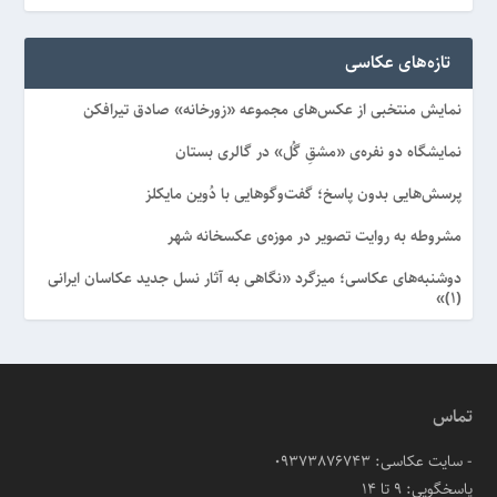
تازه‌های عکاسی
نمایش منتخبی از عکس‌های مجموعه «زورخانه» صادق تیرافکن
نمایشگاه دو نفره‌ی «مشقِ گُل» در گالری بستان
پرسش‌هایی بدون پاسخ؛ گفت‌وگوهایی با دُوین مایکلز
مشروطه به روایت تصویر در موزه‌ی عکسخانه شهر
دوشنبه‌های عکاسی؛ میزگرد «نگاهی به آثار نسل جدید عکاسان ایرانی
(۱)»
تماس
- سایت عکاسی: 09373876743
پاسخگویی: ۹ تا ۱۴