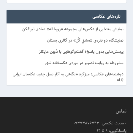
تازه‌های عکاسی
نمایش منتخبی از عکس‌های مجموعه «زورخانه» صادق تیرافکن
نمایشگاه دو نفره‌ی «مشقِ گُل» در گالری بستان
پرسش‌هایی بدون پاسخ؛ گفت‌وگوهایی با دُوین مایکلز
مشروطه به روایت تصویر در موزه‌ی عکسخانه شهر
دوشنبه‌های عکاسی؛ میزگرد «نگاهی به آثار نسل جدید عکاسان ایرانی
(۱)»
تماس
- سایت عکاسی: 09373876743
پاسخگویی: ۹ تا ۱۴