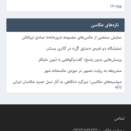
ویژه
(8)
تازه‌های عکاسی
نمایش منتخبی از عکس‌های مجموعه «زورخانه» صادق تیرافکن
نمایشگاه دو نفره‌ی «مشقِ گُل» در گالری بستان
پرسش‌هایی بدون پاسخ؛ گفت‌وگوهایی با دُوین مایکلز
مشروطه به روایت تصویر در موزه‌ی عکسخانه شهر
دوشنبه‌های عکاسی؛ میزگرد «نگاهی به آثار نسل جدید عکاسان ایرانی
(۱)»
تماس
- سایت عکاسی: 09373876743