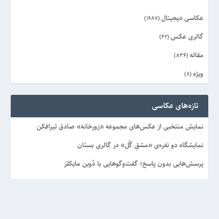
عکاسی دیجیتال
(1687)
گالری عکس
(62)
مقاله
(836)
ویژه
(8)
تازه‌های عکاسی
نمایش منتخبی از عکس‌های مجموعه «زورخانه» صادق تیرافکن
نمایشگاه دو نفره‌ی «مشقِ گُل» در گالری بستان
پرسش‌هایی بدون پاسخ؛ گفت‌وگوهایی با دُوین مایکلز
مشروطه به روایت تصویر در موزه‌ی عکسخانه شهر
دوشنبه‌های عکاسی؛ میزگرد «نگاهی به آثار نسل جدید عکاسان ایرانی
(۱)»