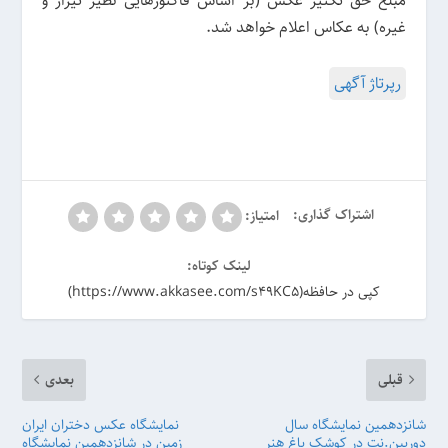
مبلغ حق تکثیر عکس (بر اساس فاکتورهایی نظیر تیراژ و
غیره) به عکاس اعلام خواهد شد.
رپرتاژ آگهی
اشتراک گذاری:
امتیاز:
لینک کوتاه:
کپی در حافظه(https://www.akkasee.com/s49KC5)
قبلی
بعدی
شانزدهمین نمایشگاه سال
نمایشگاه عکس دختران ایران
دوربین.نت در کوشک باغ هنر
زمین در شانزدهمین نمایشگاه