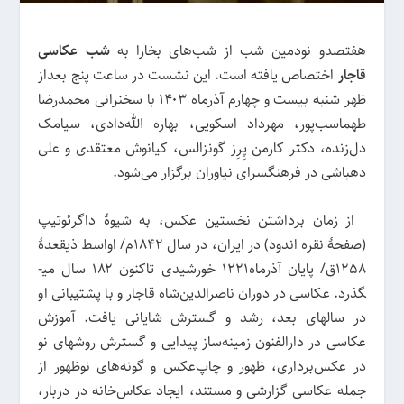
هفتصدو نودمین شب از شب‌های بخارا به
شب عکاسی
قاجار
اختصاص یافته است. این نشست در ساعت پنج بعداز
ظهر شنبه بیست و چهارم آذرماه ۱۴۰۳ با سخنرانی محمدرضا
طهماسب‌پور، مهرداد اسکویی، بهاره الله‌دادی، سیامک
دل‌زنده، دکتر کارمن پِرِز گونزالس، کیانوش معتقدی و علی
دهباشی در فرهنگسرای نیاوران برگزار می‌شود.
از زمان برداشتن نخستین عکس، به شیوۀ داگرئوتیپ
(صفحۀ‌ نقره اندود) در ایران، در سال 1842م/ اواسط ذیقعدۀ
1258ق/ پایان آذرماه1221 خورشیدی تاکنون ۱۸۲ سال می­
گذرد. عکاسی در دوران ناصرالدین‌شاه قاجار و با پشتیبانی او
در سال­های بعد، رشد و گسترش شایانی یافت. آموزش
عکاسی در دارالفنون زمینه‌ساز پیدایی و گسترش روش­های نو
در عکس‌برداری، ظهور و چاپ‌عکس و گونه‌های نوظهور از
جمله عکاسی گزارشی و مستند، ایجاد عکاس‌خانه در دربار،