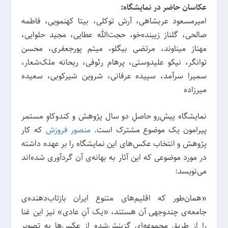
عکاسان حاضر در نمایشگاه:
امیرمسعود عربشاهی، آرش توکلی، بیتا کهنمویی، فاطمه
صالحی، گلناز زیبنده‌خو، حجت‌الله عطایی، مجید حلوایی،
مهناز میناوند، مرتضی بیگلو، میثم پورجعفری، محسن
توانگر، نیکو علیدوستی، پرهام رئوفی، ریحانه ملک‌شعار،
سمیرا سرآمد، سپیده عرفانی، شروین شیرکوبی، سعیده
میرزاده
نمایشگاه پیش‌ِرو حاصلِ دو سال پژوهش و کندوکاوِ مستمر
پیرامون یک موضوع مشترک است.
منصور فروزش
که کار
پژوهش و انتخاب عکس‌های این نمایشگاه را بر عهده داشته
در مورد موضوعی که این آثار به بهانه‌ی آن گردآوری شده‌اند
می‌نویسد:
«همان‌طور که اقلیم‌های متنوع ایران بازتاب‌دهنده‌ی
جامعه‌ی چندوجهی آن هستند، «یک آنِ عادی» نیز این غنا
را از طریق مجموعه‌ای گزینش‌شده از عکس‌ها به تصویر