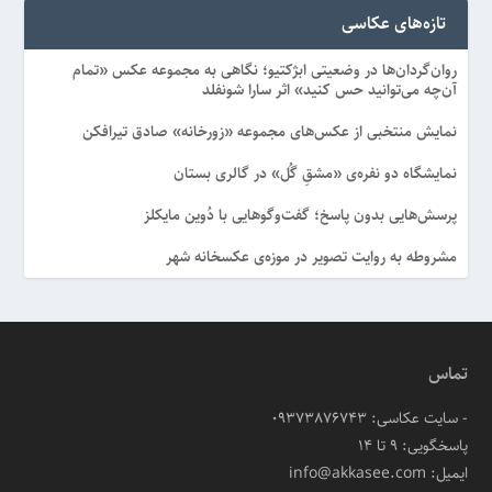
تازه‌های عکاسی
روان‌گردان‌ها در وضعیتی ابژکتیو؛ نگاهی به مجموعه عکس «تمام
آن‌چه می‌توانید حس کنید» اثر سارا شونفلد
نمایش منتخبی از عکس‌های مجموعه «زورخانه» صادق تیرافکن
نمایشگاه دو نفره‌ی «مشقِ گُل» در گالری بستان
پرسش‌هایی بدون پاسخ؛ گفت‌وگوهایی با دُوین مایکلز
مشروطه به روایت تصویر در موزه‌ی عکسخانه شهر
تماس
- سایت عکاسی: 09373876743
پاسخگویی: ۹ تا ۱۴
ایمیل: info@akkasee.com