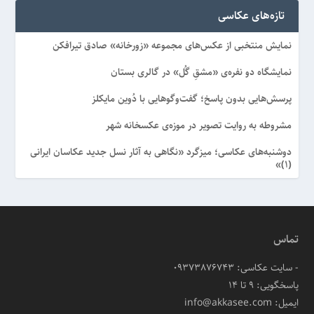
تازه‌های عکاسی
نمایش منتخبی از عکس‌های مجموعه «زورخانه» صادق تیرافکن
نمایشگاه دو نفره‌ی «مشقِ گُل» در گالری بستان
پرسش‌هایی بدون پاسخ؛ گفت‌وگوهایی با دُوین مایکلز
مشروطه به روایت تصویر در موزه‌ی عکسخانه شهر
دوشنبه‌های عکاسی؛ میزگرد «نگاهی به آثار نسل جدید عکاسان ایرانی
(۱)»
تماس
- سایت عکاسی: 09373876743
پاسخگویی: ۹ تا ۱۴
ایمیل: info@akkasee.com