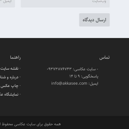
تماس
راهنما
نقشه سایت
- سایت عکاسی: 09373876743
پاسخگویی: ۹ تا ۱۴
درباره و شنا
ایمیل: info@akkasee.com
چاپ عکس آن
نمایشگاه ع
همه حقوق برای سایت عکاسی محفوظ 