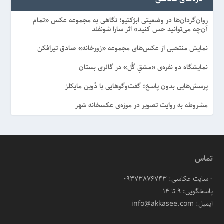
روان‌گردان‌ها در وضعیتی ابژکتیو؛ نگاهی به مجموعه عکس «تمام
آن‌چه می‌توانید حس کنید» اثر سارا شونفلد
نمایش منتخبی از عکس‌های مجموعه «زورخانه» صادق تیرافکن
نمایشگاه دو نفره‌ی «مشقِ گُل» در گالری بستان
پرسش‌هایی بدون پاسخ؛ گفت‌وگوهایی با دُوین مایکلز
مشروطه به روایت تصویر در موزه‌ی عکسخانه شهر
تماس
- سایت عکاسی: 09373876743
پاسخگویی: ۹ تا ۱۴
ایمیل: info@akkasee.com