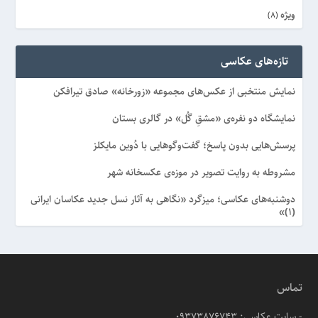
ویژه
(8)
تازه‌های عکاسی
نمایش منتخبی از عکس‌های مجموعه «زورخانه» صادق تیرافکن
نمایشگاه دو نفره‌ی «مشقِ گُل» در گالری بستان
پرسش‌هایی بدون پاسخ؛ گفت‌وگوهایی با دُوین مایکلز
مشروطه به روایت تصویر در موزه‌ی عکسخانه شهر
دوشنبه‌های عکاسی؛ میزگرد «نگاهی به آثار نسل جدید عکاسان ایرانی
(۱)»
تماس
- سایت عکاسی: 09373876743