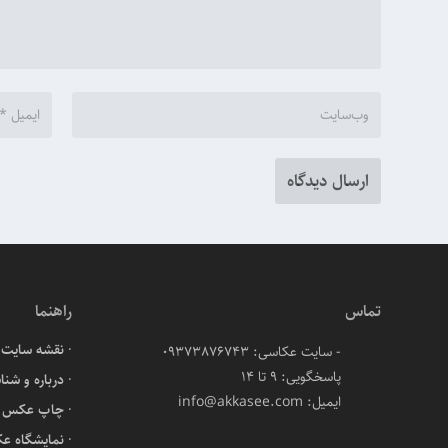
تماس
راهنما
نقشه سایت
- سایت عکاسی: 09373876743
پاسخگویی: ۹ تا ۱۴
درباره و شنا
ایمیل: info@akkasee.com
چاپ عکس آن
نمایشگاه ع