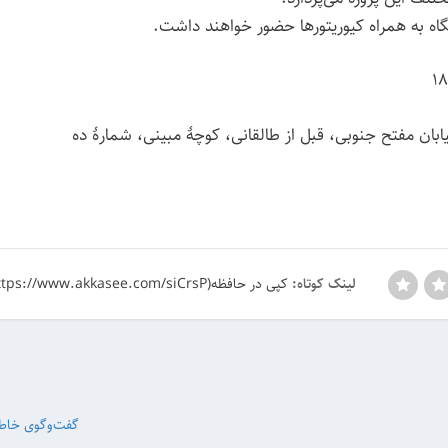
ه به همراه کیوریتورها حضور خواهند داشت.
ابان مفتح جنوبی، قبل از طالقانی، کوچهٔ مبینی، شمارهٔ ده
کپی در حافظه(https://www.akkasee.com/siCrsP)
لینک کوتاه:
گفت‌و‌گوی خاطر