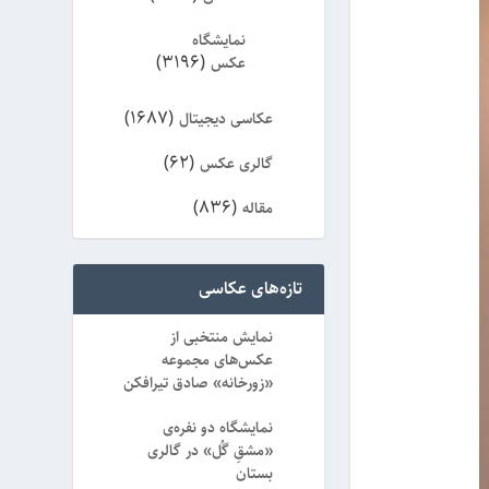
نمایشگاه
(3196)
عکس
(1687)
عکاسی دیجیتال
(62)
گالری عکس
(836)
مقاله
(8)
ویژه
تازه‌های عکاسی
نمایش منتخبی از
عکس‌های مجموعه
«زورخانه» صادق تیرافکن
نمایشگاه دو نفره‌ی
«مشقِ گُل» در گالری
بستان