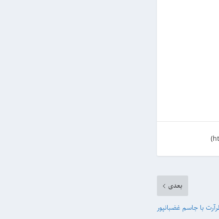
بعدی
آرت با جاسم غضبانپور