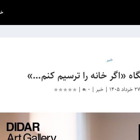
خب
خبر
 «اگر خانه را ترسیم کنم…»
2 خرداد 1405
|
خبر
|
0
|