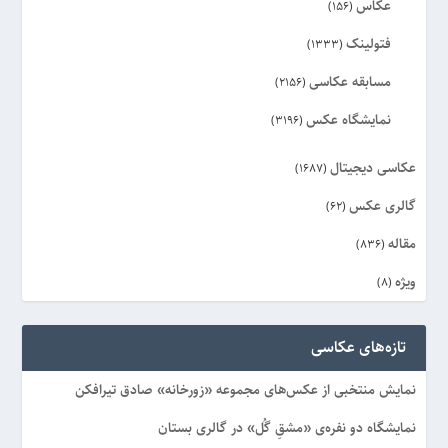
عکاس
(156)
فتولینک
(1333)
مسابقه عکاسی
(2156)
نمایشگاه عکس
(3196)
عکاسی دیجیتال
(1687)
گالری عکس
(62)
مقاله
(836)
ویژه
(8)
تازه‌های عکاسی
نمایش منتخبی از عکس‌های مجموعه «زورخانه» صادق تیرافکن
نمایشگاه دو نفره‌ی «مشقِ گُل» در گالری بستان