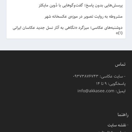
پرسش‌هایی بدون پاسخ؛ گفت‌وگوهایی با دُوین مایکلز
مشروطه به روایت تصویر در موزه‌ی عکسخانه شهر
دوشنبه‌های عکاسی؛ میزگرد «نگاهی به آثار نسل جدید عکاسان ایرانی
(۱)»
تماس
- سایت عکاسی: 09373876743
پاسخگویی: ۹ تا ۱۴
ایمیل: info@akkasee.com
راهنما
نقشه سایت