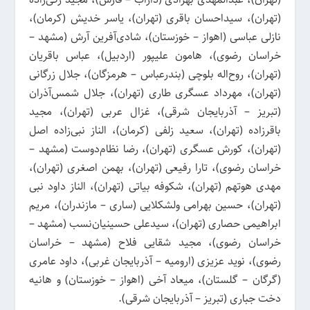
(تهران)، سیداحسان باقری (تهران)، یاسر خدیش (کرمان)،
نازلی عباسی (اهواز – خوزستان)، شادی‌آفرین آرش (مشهد –
خراسان رضوی)، هامون علیپور (اردبیل)، عباس باقریان
(تهران)، روح‌اله بلوچی (بندرعباس – هرمزگان)، جلال زرگانی
(تهران)، مهرداد عسگری طاری (تهران)، جلال شمس‌آذران
(تبریز – آذربایجان شرقی)، غزال عربی (تهران)، مجید
باقرزاده (تهران)، سعید زلفی (کرمان)، الناز نبی‌زاده اصل
(تهران)، کورش عسگری (تهران)، رضا نظام‌دوست (مشهد –
خراسان رضوی)، تارا رفیعی (تهران)، بهمن اصغری (تهران)،
مهدی هوتهم (تهران)، شکوفه بیاتی (تهران)، الناز داود نبی
(تهران)، حسین بهرامی ولشکلایی (ساری – مازندران)، مریم
ابراهیمی حصاری (تهران)، سیدعلی حسینیان‌نسب (مشهد –
خراسان رضوی)، مجید شقایی فلاح (مشهد – خراسان
رضوی)، نوید عزیزی (ارومیه – آذربایجان غربی)، داود عامری
(گرگان – گلستان)، میعاد آخی (اهواز – خوزستان) و هانیه
دخت جباری (تبریز – آذربایجان شرقی).