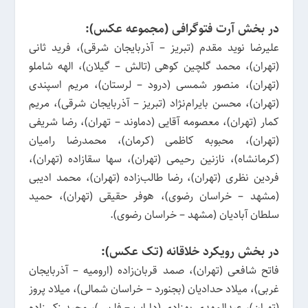
در بخش آرت فتوگرافی (مجموعه عکس):
علیرضا نوید مقدم (تبریز – آذربایجان شرقی)، فرید ثانی
(تهران)، محمد گلچین کوهی (تالش – گیلان)، الهه شاملو
(تهران)، منصور شمسی (درود – لرستان)، مریم اسپندی
(تهران)، محسن بایرام‌نژاد (تبریز – آذربایجان شرقی)، مریم
کمار (تهران)، معصومه آقایی (دماوند – تهران)، رضا شریفی
(تهران)، محبوبه کاظمی (کرمان)، محمدرضا رامیان
(کرمانشاه)، نازنین رحیمی (تهران)، سها سقازاده (تهران)،
فردین نظری (تهران)، رضا طالب‌زاده (تهران)، محمد ادیبی
(مشهد – خراسان رضوی)، هوفر حقیقی (تهران)، حمید
سلطان آبادیان (مشهد – خراسان رضوی).
در بخش رویکرد خلاقانه (تک عکس):
فاتح شافعی (تهران)، صمد قربان‌زاده (ارومیه – آذربایجان
غربی)، میلاد حدادیان (بجنورد – خراسان شمالی)، میلاد پروز
(تهران)، عبدالمهدی بهزادی (داراب – فارس)، مجید زکی‌زاده