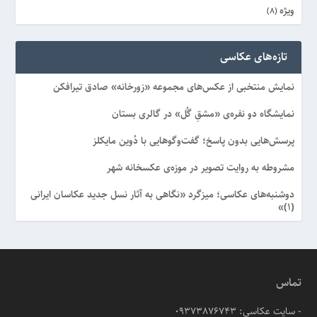
ویژه
(8)
تازه‌های عکاسی
نمایش منتخبی از عکس‌های مجموعه «زورخانه» صادق تیرافکن
نمایشگاه دو نفره‌ی «مشقِ گُل» در گالری بستان
پرسش‌هایی بدون پاسخ؛ گفت‌وگوهایی با دُوین مایکلز
مشروطه به روایت تصویر در موزه‌ی عکسخانه شهر
دوشنبه‌های عکاسی؛ میزگرد «نگاهی به آثار نسل جدید عکاسان ایرانی
(۱)»
تماس
- سایت عکاسی: 09373876743