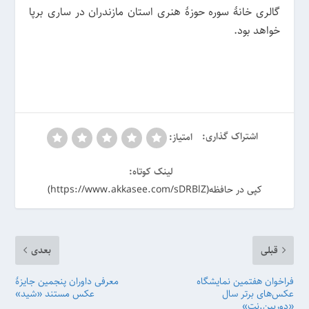
گالری خانهٔ سوره حوزهٔ هنری استان مازندران در ساری برپا
خواهد بود.
اشتراک گذاری:
امتیاز:
لینک کوتاه:
کپی در حافظه(https://www.akkasee.com/sDRBlZ)
قبلی
بعدی
فراخوان هفتمین نمایشگاه
معرفی داوران پنجمین جایزهٔ
عکس‌های برتر سال
عکس مستند «شید»
«دوربین.نت»