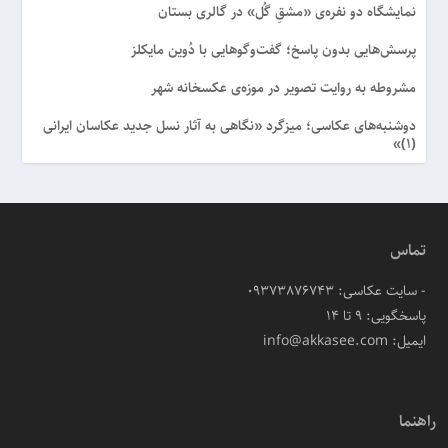
نمایشگاه دو نفره‌ی «مشقِ گُل» در گالری بستان
پرسش‌هایی بدون پاسخ؛ گفت‌وگوهایی با دُوین مایکلز
مشروطه به روایت تصویر در موزه‌ی عکسخانه شهر
دوشنبه‌های عکاسی؛ میزگرد «نگاهی به آثار نسل جدید عکاسان ایرانی
(۱)»
تماس
- سایت عکاسی: 09373876743
پاسخگویی: ۹ تا ۱۴
ایمیل: info@akkasee.com
راهنما