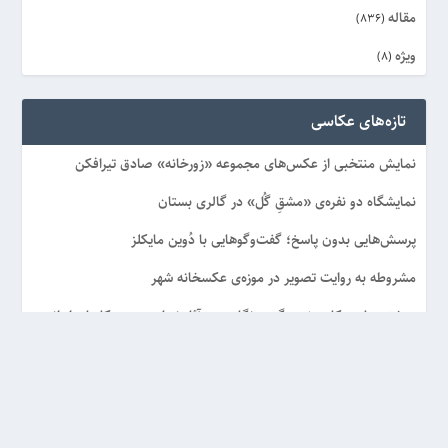
مقاله
(836)
ویژه
(8)
تازه‌های عکاسی
نمایش منتخبی از عکس‌های مجموعه «زورخانه» صادق تیرافکن
نمایشگاه دو نفره‌ی «مشقِ گُل» در گالری بستان
پرسش‌هایی بدون پاسخ؛ گفت‌وگوهایی با دُوین مایکلز
مشروطه به روایت تصویر در موزه‌ی عکسخانه شهر
دوشنبه‌های عکاسی؛ میزگرد «نگاهی به آثار نسل جدید عکاسان ایرانی
(۱)»
تماس