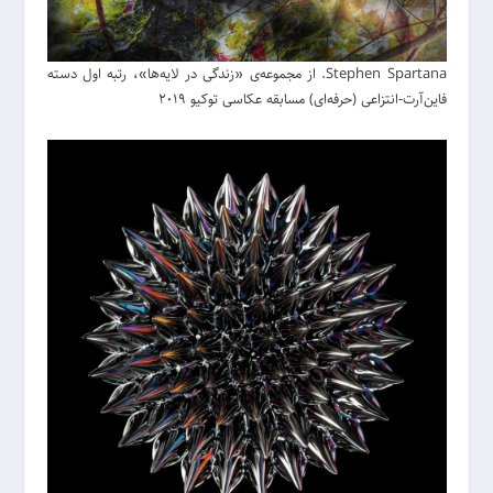
Stephen Spartana. از مجموعه‌ی «زندگی در لایه‌ها»، رتبه اول دسته
فاین‌آرت-انتزاعی (حرفه‌ای) مسابقه عکاسی توکیو 2019