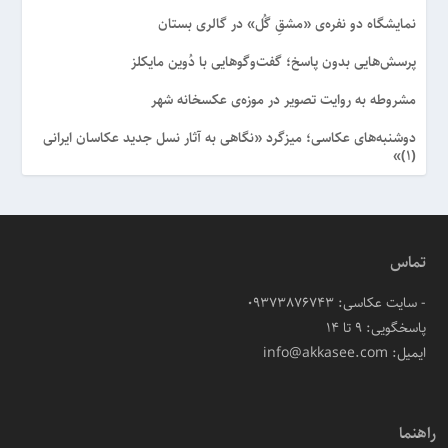
نمایشگاه دو نفره‌ی «مشقِ گُل» در گالری بستان
پرسش‌هایی بدون پاسخ؛ گفت‌وگوهایی با دُوین مایکلز
مشروطه به روایت تصویر در موزه‌ی عکسخانه شهر
دوشنبه‌های عکاسی؛ میزگرد «نگاهی به آثار نسل جدید عکاسان ایرانی
(۱)»
تماس
- سایت عکاسی: 09373876743
پاسخگویی: ۹ تا ۱۴
ایمیل: info@akkasee.com
راهنما