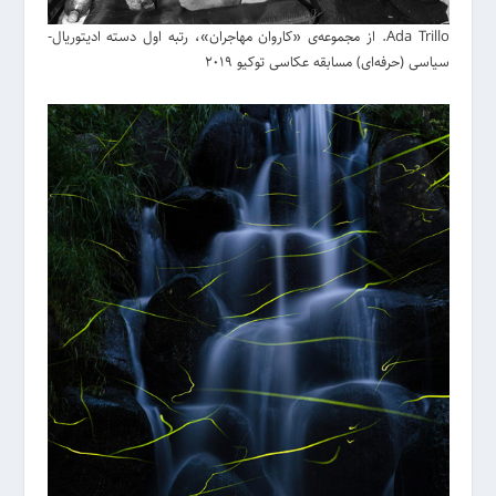
Ada Trillo. از مجموعه‌ی «کاروان مهاجران»، رتبه اول دسته ادیتوریال-
سیاسی (حرفه‌ای) مسابقه عکاسی توکیو 2019