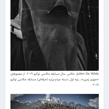
Julien De Wilde، عکاس سال مسابقه عکاسی توکیو 2019. از مجموعه‌ی
«جهنم زمین»، رتبه اول دسته مردم-پرتره (حرفه‌ای) مسابقه عکاسی توکیو
2019