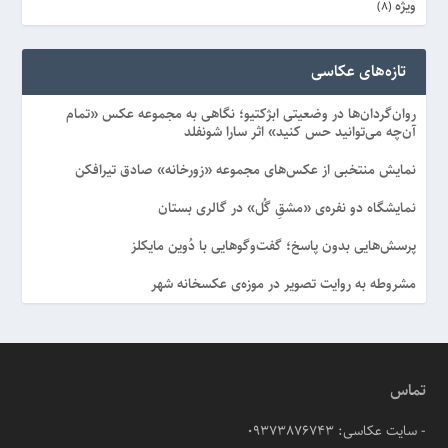
ویژه
(8)
تازه‌های عکاسی
روان‌گردان‌ها در وضعیتی ابژکتیو؛ نگاهی به مجموعه عکس «تمام
آن‌چه می‌توانید حس کنید» اثر سارا شونفلد
نمایش منتخبی از عکس‌های مجموعه «زورخانه» صادق تیرافکن
نمایشگاه دو نفره‌ی «مشقِ گُل» در گالری بستان
پرسش‌هایی بدون پاسخ؛ گفت‌وگوهایی با دُوین مایکلز
مشروطه به روایت تصویر در موزه‌ی عکسخانه شهر
تماس
- سایت عکاسی: 09373876743