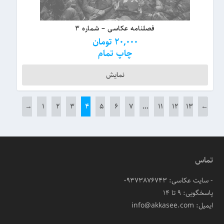
فصلنامه عکاسی – شماره ۳
20,000
تومان
چاپ تمام
نمایش
→
۱
۲
۳
۴
۵
۶
۷
…
۱۱
۱۲
۱۳
←
تماس
- سایت عکاسی: 09373876743
پاسخگویی: ۹ تا ۱۴
ایمیل: info@akkasee.com