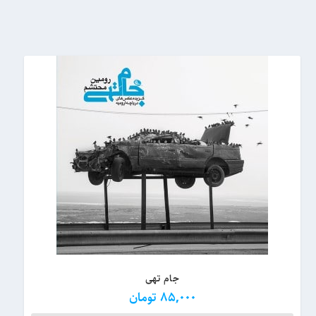
s
t
جام تهی
85,000
تومان