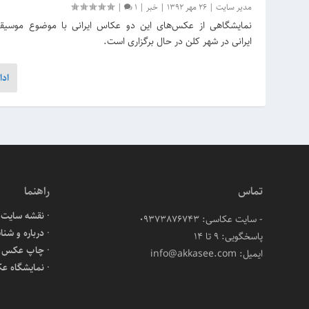
مدیر سایت
|
26 مهر 1392
|
خبر
|
1
|
نمایشگاهی از عکس‌های این دو عکاس ایرانی با موضوع موسیقی
ایرانی در شهر کلن در حال برگزاری است.
ادا
تماس
راهنما
نقشه سایت
- سایت عکاسی: 09373876743
درباره و شنا
پاسخگویی: ۹ تا ۱۴
چاپ عکس آن
ایمیل: info@akkasee.com
نمایشگاه ع