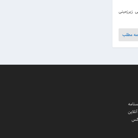
 زیرزمینی
مه مطلب
سنامه
لاین
کس