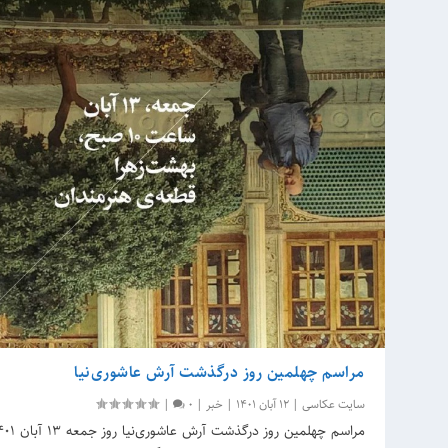
مراسم چهلمین روز درگذشت آرش عاشوری‌نیا
سایت عکاسی
|
12 آبان 1401
|
خبر
|
0
|