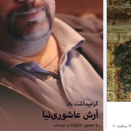
مراسم چهلمین روز درگذشت آرش عاشوری‌نیا روز جمعه 13 آبان 1401 ساعت 10