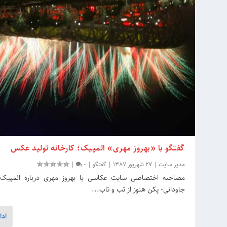
گفتگو با «بهروز مهری» المپیک؛ کارخانه تولید عکس
مدیر سایت
|
27 شهریور 1387
|
گفتگو
|
0
|
جاودانی- پکن هنوز از تب و تاب...
ادا