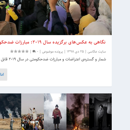
نگاهی به عکس‌های برگزیده سال 2019: مبارزات ضدحکومتی
سایت عکاسی
|
25 دی 1398
|
پرونده موضوعی
|
0
|
شمار و گستره‌ی اعتراضات و مبارزات ضدحکومتی در سال 2019 قابل توجه بود…
ادا