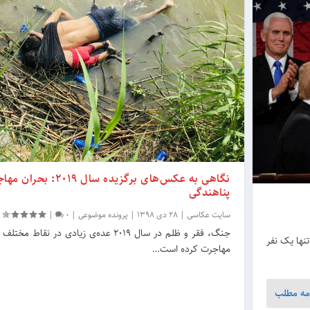
نگاهی به عکس‌های برگزیده سال 2019:
پناهندگی
سایت عکاسی
|
28 دی 1398
|
پرونده موضوعی
|
0
|
جنگ، فقر و ظلم در سال 2019 عده‌ی زیادی در نق
 جهان حول تنها یک نفر
مهاجرت کرده است…
مه مطلب