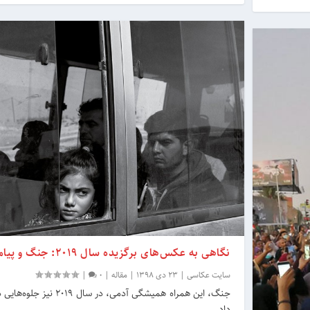
نگاهی به عکس‌های برگزیده سال 2019: جنگ و پیامدهایش
سایت عکاسی
|
23 دی 1398
|
مقاله
|
0
|
جنگ، این همراه همیشگی آدمی، در سا
داد…