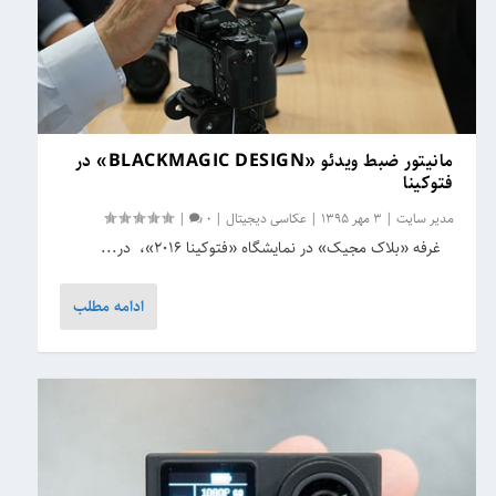
مانیتور ضبط ویدئو «BLACKMAGIC DESIGN» در
فتوکینا
مدیر سایت
|
3 مهر 1395
|
عکاسی دیجیتال
|
0
|
غرفه «بلاک مجیک» در نمایشگاه «فتوکینا ۲۰۱۶»، در...
ادامه مطلب