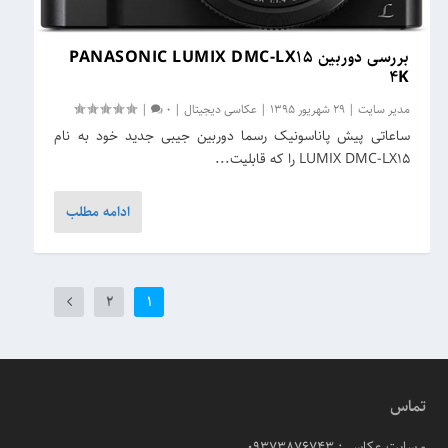
بررسی دوربین PANASONIC LUMIX DMC-LX۱۵
۴K
مدیر سایت
|
29 شهریور 1395
|
عکاسی دیجیتال
|
0
|
ساعاتی پیش پاناسونیک رسما دوربین جیبی جدید خود به نام
LUMIX DMC-LX15 را که قابلیت...
ادامه مطلب
2
1
تماس
- سایت عکاسی: 09373876743