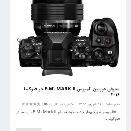
معرفی دوربین المپوس E-M۱ MARK II در فتوکینا
۲۰۱۶
مدیر سایت
|
31 شهریور 1395
|
عکاسی دیجیتال
|
0
|
«المپوس» پرچم‌دار جدید خود به نام E-M1 Mark II را رسماً در
فتوکینا...