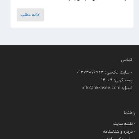
ادامه مطلب
تماس
- سایت عکاسی: 09373876743
پاسخگویی: ۹ تا ۱۴
ایمیل: info@akkasee.com
راهنما
نقشه سایت
درباره و شناسنامه