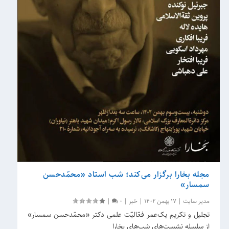
مجله بخارا برگزار می‌کند؛ شب استاد «محمّدحسن
سمسار»
مدیر سایت
|
17 بهمن 1402
|
خبر
|
0
|
تجلیل و تکریم یک‌عمر فعّالیّت علمی دکتر «محمّدحسن سمسار»
از سلسله نشست‌های شب‌های بخارا