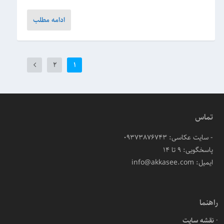
ادامه مطلب
2
1
تماس
- سایت عکاسی: 09373876743
پاسخگویی: ۹ تا ۱۴
ایمیل: info@akkasee.com
راهنما
نقشه سایت