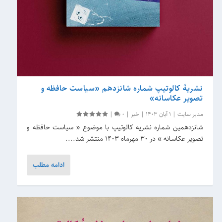
نشریۀ کالوتیپ شماره شانزدهم «سیاست حافظه و
تصویر عکاسانه»
مدیر سایت
|
1 آبان 1403
|
خبر
|
0
|
شانزدهمین شماره نشریه کالوتیپ با موضوع « سیاست حافظه و
تصویر عکاسانه » در 30 مهرماه 1403 منتشر شد....
ادامه مطلب