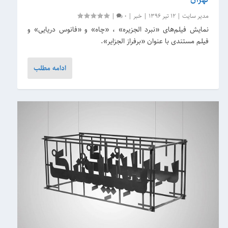
مدیر سایت
|
12 تیر 1396
|
خبر
|
0
|
نمایش فیلم‌های «نبرد الجزیره» ، «چاه» و «فانوس دریایی» و
فیلم مستندی با عنوان «برفراز الجزایر».
ادامه مطلب