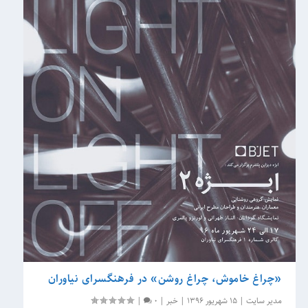
«چراغ خاموش، چراغ روشن» در فرهنگسرای نیاوران
مدیر سایت
|
15 شهریور 1396
|
خبر
|
0
|