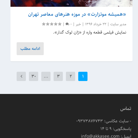
«همیشه موتزارت» در موزه هنرهای معاصر تهران
مدیر سایت
|
22 خرداد 1396
|
خبر
|
0
|
نمایش فیلمی قطعه واره از «ژان لوک گدار».
ادامه مطلب
30
...
3
2
1
تماس
- سایت عکاسی: 09373876743
پاسخگویی: ۹ تا ۱۴
ایمیل: info@akkasee.com