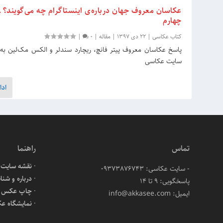
عکاسان معروف جهان درباره‌ی اینستاگرام چه می‌گویند؟ 
چهارم
کتاب عکاسی
|
22 دی 1397
|
مقاله
|
0
|
پاسخ عکاسان معروف پیتر فانچ، ریچارد سندلر و الکس‌ مک‌لین ب
سایت عکاسی
ادا
تماس
راهنما
نقشه سایت
- سایت عکاسی: 09373876743
درباره و شنا
پاسخگویی: ۹ تا ۱۴
چاپ عکس آن
ایمیل: info@akkasee.com
نمایشگاه ع