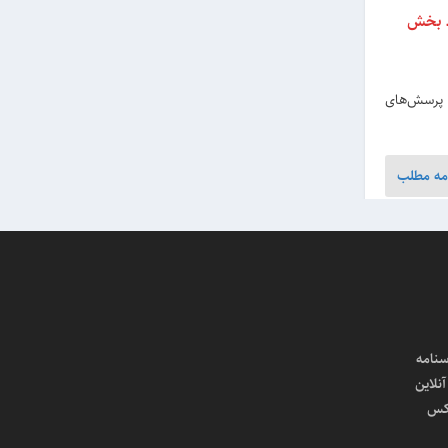
ـ بخش
ه پرسش‌های
مه مطلب
سنامه
لاین
کس