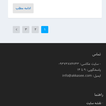
ادامه مطلب
3
2
1
تماس
- سایت عکاسی: 09373876743
پاسخگویی: ۹ تا ۱۴
ایمیل: info@akkasee.com
راهنما
نقشه سایت