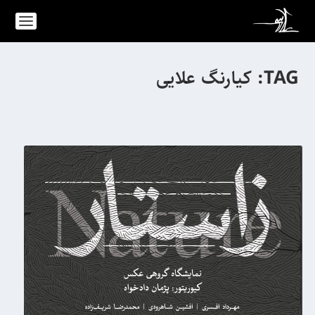
TAG:
کیارنگ علایی