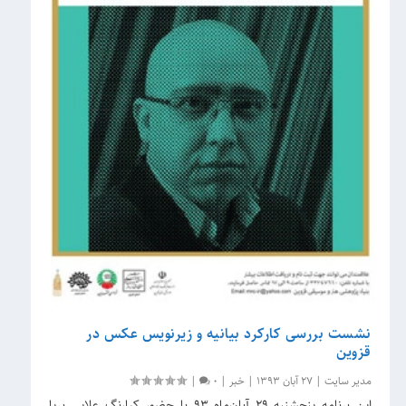
نشست بررسی کارکرد بیانیه و زیرنویس عکس در
قزوین
مدیر سایت
|
27 آبان 1393
|
خبر
|
0
|
این برنامه پنجشنبه ۲۹ آبان‌ماه ۹۳ با حضور کیارنگ علایی برپا