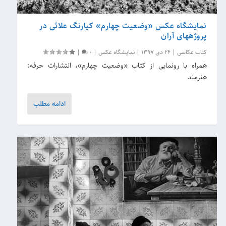
نمایشگاه عکس «وضعیت چهارم» کیارنگ علائی در
پروژه‎های آران
کتاب عکاسی
|
26 دی 1397
|
نمایشگاه عکس
|
0
|
همراه با رونمایی از کتاب «وضعیت چهارم»، انتشارات حرفه:
هنرمند
ادامه مطلب