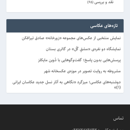
نقد و بررسی
(65)
ویژه
(8)
تازه‌های عکاسی
نمایش منتخبی از عکس‌های مجموعه «زورخانه» صادق تیرافکن
نمایشگاه دو نفره‌ی «مشقِ گُل» در گالری بستان
پرسش‌هایی بدون پاسخ؛ گفت‌وگوهایی با دُوین مایکلز
مشروطه به روایت تصویر در موزه‌ی عکسخانه شهر
دوشنبه‌های عکاسی؛ میزگرد «نگاهی به آثار نسل جدید عکاسان ایرانی
(۱)»
تماس
- سایت عکاسی: 09373876743