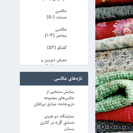
عکاسی
(50)
مستند
عکاسی
(104)
معاصر
(52)
گفتگو
معرفی دوربین و
(10)
تجهیزات
تازه‌های عکاسی
معرفی
(156)
عکاس
نمایش منتخبی از
(65)
نقد و بررسی
عکس‌های مجموعه
«زورخانه» صادق تیرافکن
(8)
ویژه
نمایشگاه دو نفره‌ی
«مشقِ گُل» در گالری
بستان