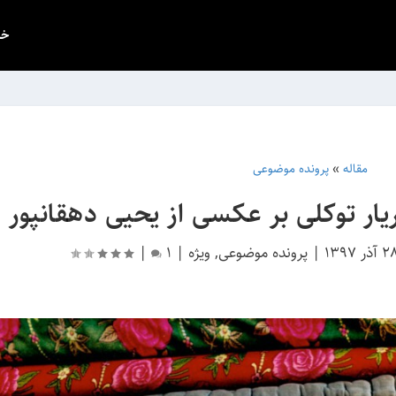
خب
مقاله
»
پرونده موضوعی
 توکلی بر عکسی از یحیی دهقان‎پور
 آذر 1397
|
پرونده موضوعی
,
ویژه
|
1
|