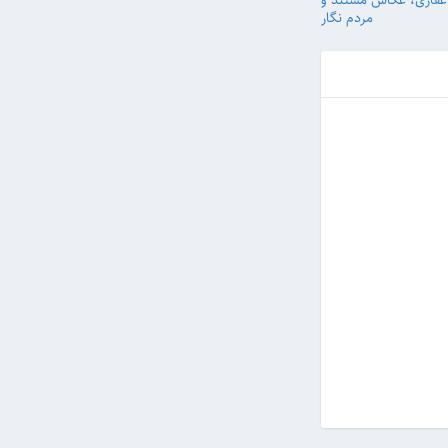
ونده‎ای درباره عکس‎های حسن غفاری، عکاس مستند و
مردم نگار