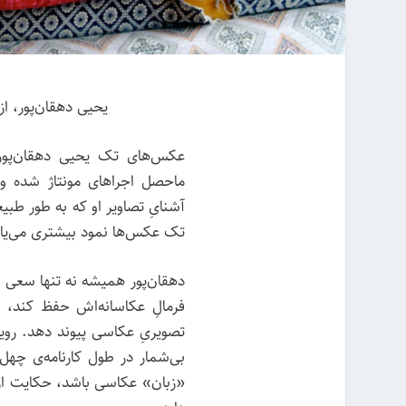
یحیی دهقان‌پور، از م
عکس‌های تک یحیی دهقان‌پور 
ماحصل اجراهای مونتاژ شده و ک
آشنایِ تصاویر او که به طور طب
تک عکس‌ها نمود بیشتری می‌یاب
دهقان‌پور همیشه نه تنها سعی داش
فرمالِ عکاسانه‌اش حفظ کند، که
تصویریِ عکاسی پیوند دهد. روی
بی‌شمار در طول کارنامه‌ی چهل 
«زبان» عکاسی باشد، حکایت از 