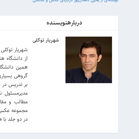
نوشته‌ای از یحیی دهقان‌پور درباره‌ی عکس و عکاسی
دربارهنویسنده
شهریار توکلی
همین دانشگاه
گروهی بسیاری
بر تدریس در د
مدیرمسئول ن
مطالب و مقال
در دو جلد با همکاری