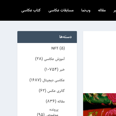
ر
مقاله
وب‌نما
مسابقات عکاسی
کتاب عکاسی
دسته‌ها
(5)
NFT
(28)
آموزش عکاسی
(10754)
خبر
(1687)
عکاسی دیجیتال
(62)
گالری عکس
(836)
مقاله
پرونده
(95)
موضوعی