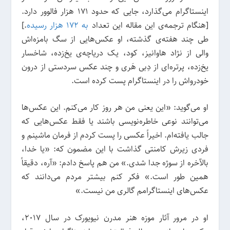
اینستاگرام می‌گذارد، جایی که حدود 171 هزار فالوور دارد.
[هنگام ترجمه‌ی این مقاله این تعداد
به 172 هزار رسیده
.]
طی چند هفته‌ی گذشته، او عکس‌هایی از سگ بامزه‌اش
والی از نژاد هاوانیز، کود، یک دریاچه‌ی یخ‌زده، شاخسار
یخ‌زده، پرتره‌ای از دِبی هَری و چند عکس سردستی از درون
خودرواش را در اینستاگرام پست کرده است.
او می‌گوید: «این یعنی من هر روز کار می‌کنم. این عکس‌ها
می‌توانند نوعی خاطره‌نویسی باشند یا فقط عکس‌هایی که
جالب یافته‌ام. اخیراً عکسی را پست کردم از فرمان ماشینم و
فردی زیرش کامنتی گذاشت با این مضمون که: «یا خدا،
بالآخره از سوژه جدا شدی.» من هم پاسخ دادم: «آره، دقیقاً
همین طور است.» فکر کنم بیشتر مردم می‌دانند که
عکس‌های اینستاگرامم گالری من نیست.»
او در مرور آثار موزه هنر مدرن نیویورک در سال 2017،