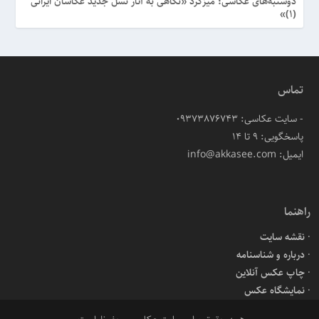
دوشنبه‌های عکاسی؛ میزگرد «نگاهی به آثار نسل جدید عکاسان ایرانی
(۱)»
تماس
- سایت عکاسی: 09373876743
پاسخگویی: ۹ تا ۱۴
ایمیل: info@akkasee.com
راهنما
نقشه سایت
درباره و شناسنامه
چاپ عکس آنلاین
نمایشگاه عکس