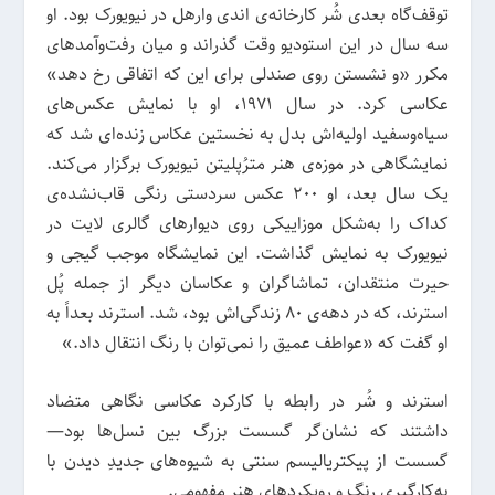
توقف‌گاه بعدی شُر کارخانه‌ی اندی وارهل در نیویورک بود. او
سه سال در این استودیو وقت گذراند و میان رفت‌وآمدهای
مکرر «و نشستن روی صندلی برای این که اتفاقی رخ دهد»
عکاسی کرد. در سال 1971، او با نمایش عکس‌های
سیاه‌وسفید اولیه‌اش بدل به نخستین عکاس زنده‌ای شد که
نمایشگاهی در موزه‌ی هنر مترُپلیتن نیویورک برگزار می‌کند.
یک سال بعد، او 200 عکس سردستی رنگی قاب‌نشده‌ی
کداک را به‌شکل موزاییکی روی دیوارهای گالری لایت در
نیویورک به نمایش گذاشت. این نمایشگاه موجب گیجی و
حیرت منتقدان، تماشاگران و عکاسان دیگر از جمله پُل
استرند، که در دهه‌ی 80 زندگی‌اش بود، شد. استرند بعداً به
او گفت که «عواطف عمیق را نمی‌توان با رنگ انتقال داد.»
استرند و شُر در رابطه با کارکرد عکاسی نگاهی متضاد
داشتند که نشان‌گر گسست بزرگ بین نسل‌ها بود—
گسست از پیکتریالیسم سنتی به شیوه‌های جدیدِ دیدن با
به‌کارگیری رنگ و رویکردهای هنر مفهومی.