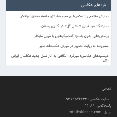
تازه‌های عکاسی
نمایش منتخبی از عکس‌های مجموعه «زورخانه» صادق تیرافکن
نمایشگاه دو نفره‌ی «مشقِ گُل» در گالری بستان
پرسش‌هایی بدون پاسخ؛ گفت‌وگوهایی با دُوین مایکلز
مشروطه به روایت تصویر در موزه‌ی عکسخانه شهر
دوشنبه‌های عکاسی؛ میزگرد «نگاهی به آثار نسل جدید عکاسان ایرانی
(۱)»
تماس
- سایت عکاسی: 09373876743
پاسخگویی: ۹ تا ۱۴
ایمیل: info@akkasee.com