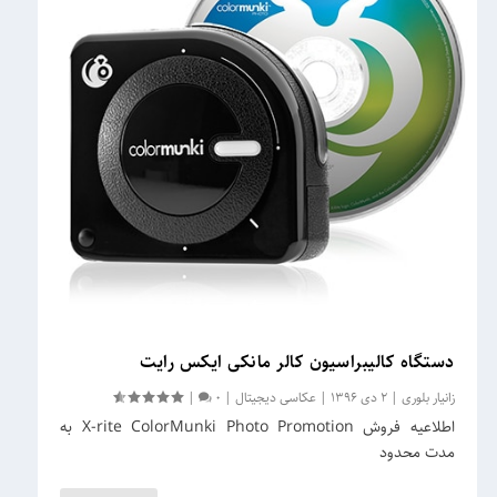
دستگاه کالیبراسیون کالر مانکی ایکس رایت
زانیار بلوری
|
2 دی 1396
|
عکاسی دیجیتال
|
0
|
اطلاعیه فروش X-rite ColorMunki Photo Promotion به
مدت محدود