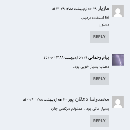
مازيار
on 29 اردیبهشت 1388 at 13:39
آقا استفاده بردیم.
ممنون
REPLY
پیام رحمانی
on 29 اردیبهشت 1388 at 20:02
مطلب بسیار خوبی بود.
REPLY
محمدرضا دهقان پور
on 30 اردیبهشت 1388 at 02:41
بسیار عالی بود . ممنونم مرتضی جان
REPLY