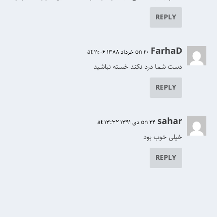
REPLY
FarhaD
on 20 خرداد 1388 at 11:06
دست شما درد نکند خسته نباشید
REPLY
sahar
on 24 دی 1391 at 13:32
خیلی خوب بود
REPLY