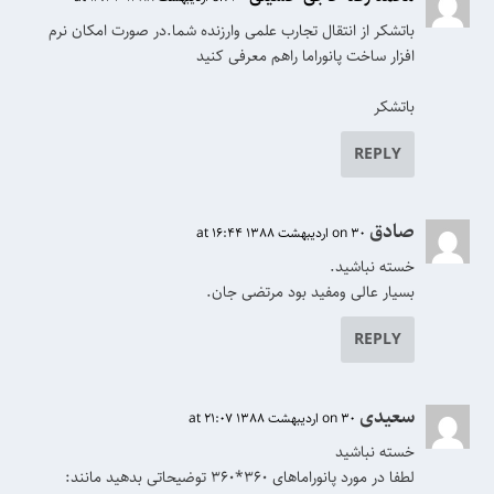
باتشکر از انتقال تجارب علمی وارزنده شما.در صورت امکان نرم
افزار ساخت پانوراما راهم معرفی کنید
باتشکر
REPLY
صادق
on 30 اردیبهشت 1388 at 16:44
خسته نباشید.
بسیار عالی ومفید بود مرتضی جان.
REPLY
سعیدی
on 30 اردیبهشت 1388 at 21:07
خسته نباشید
لطفا در مورد پانوراماهای ۳۶۰*۳۶۰ توضیحاتی بدهید مانند: