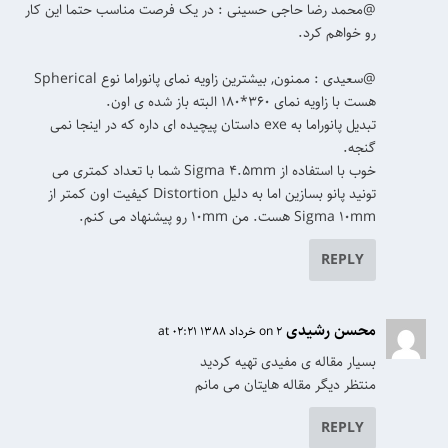
@محمد رضا حاجی حسینی : در یک فرصت مناسب حتما این کار
رو خواهم کرد.
@سعیدی : ممنون, بیشترین زاویه نمای پانوراما نوع Spherical
هست با زاویه نمای ۳۶۰*۱۸۰ البته باز شده ی اون.
تبدیل پانوراما به exe داستان پیچیده ای داره که در اینجا نمی
گنجه.
خوب با استفاده از Sigma 4.5mm شما با تعداد کمتری می
تونید پانو بسازین اما به دلیل Distortion کیفیت اون کمتر از
Sigma 10mm هست. من ۱۰mm رو پیشنهاد می کنم.
REPLY
محسن رشیدی
on 2 خرداد 1388 at 02:21
بسیار مقاله ی مفیدی تهیه کردید
منتظر دیگر مقاله هایتان می مانم
REPLY