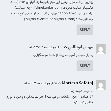
بهترین برنامه برای تبدیل این نوع پانوراما به فایلهای exe (مانند
عکسهای سایت معروف ۳dmekanlar.com ) چه میباشد؟
برای دوربین canon 450d بهترین لنز برای تهیه این نوع پانوراما
چه لنزیست؟ (sigma 4.5mm or sigma 10mm )
REPLY
مهدي ابوطالبي
on 30 اردیبهشت 1388 at 21:47
بسیار خوب و آموزنده بود. از شما سپاسگزارم.
REPLY
Morteza Safataj
on 31 اردیبهشت 1388 at 12:01
ممنونم دوستان.
@ حدادی : این امکانات رو می شه از هر نمایندگی دوربین و لوازم
جانبی تهیه کرد.