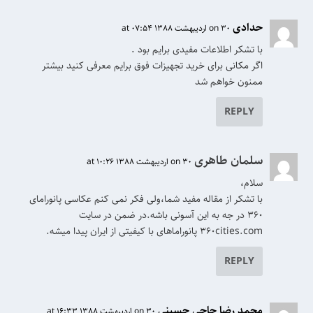
حدادی
on 30 اردیبهشت 1388 at 07:54
با تشکر اطلاعات مفیدی برایم بود .
اگر مکانی برای خرید تجهیزات فوق برایم معرفی کنید بیشتر
ممنون خواهم شد
REPLY
سلمان طاهری
on 30 اردیبهشت 1388 at 10:26
سلام،
با تشکر از مقاله مفید شما،ولی فکر نمی کنم عکاسی پانورامای
۳۶۰ در جه به این آسونی باشه.در ضمن در سایت
۳۶۰cities.com پانوراماهای با کیفیتی از ایران پیدا میشه.
REPLY
محمد رضا حاجی حسینی
on 30 اردیبهشت 1388 at 16:33