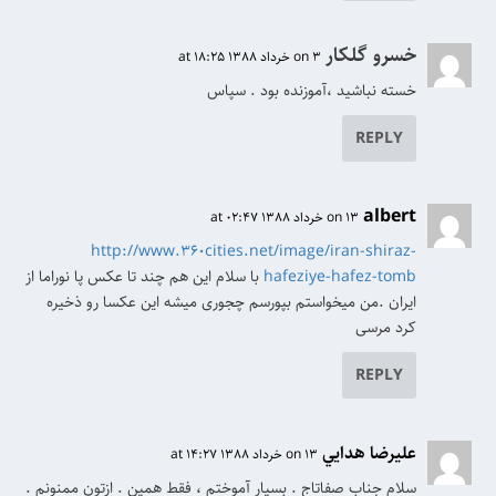
خسرو گلکار
on 3 خرداد 1388 at 18:25
خسته نباشید ،آموزنده بود . سپاس
REPLY
albert
on 13 خرداد 1388 at 02:47
http://www.360cities.net/image/iran-shiraz-
hafeziye-hafez-tomb
با سلام این هم چند تا عکس پا نوراما از
ایران .من میخواستم بپورسم چجوری میشه این عکسا رو ذخیره
کرد مرسی
REPLY
عليرضا هدايي
on 13 خرداد 1388 at 14:27
سلام جناب صفاتاج . بسیار آموختم ، فقط همین . ازتون ممنونم .