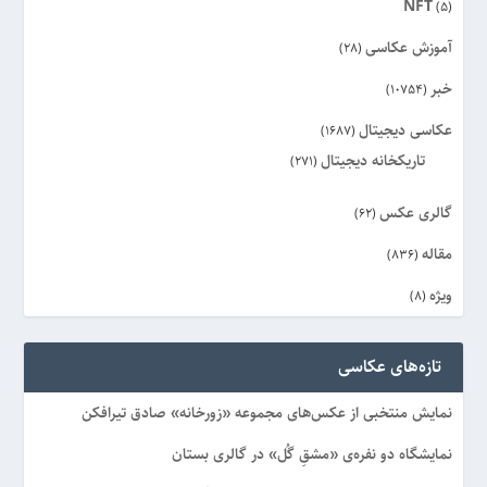
NFT
(5)
آموزش عکاسی
(28)
خبر
(10754)
عکاسی دیجیتال
(1687)
تاریکخانه دیجیتال
(271)
گالری عکس
(62)
مقاله
(836)
ویژه
(8)
تازه‌های عکاسی
نمایش منتخبی از عکس‌های مجموعه «زورخانه» صادق تیرافکن
نمایشگاه دو نفره‌ی «مشقِ گُل» در گالری بستان