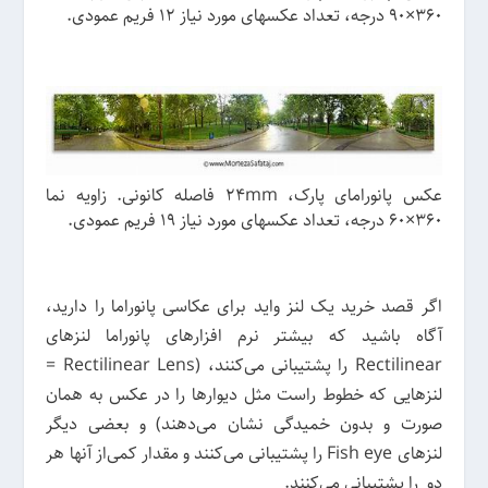
360×90 درجه، تعداد عکسهای مورد نیاز 12 فریم عمودی.
عکس پانورامای پارک، 24mm فاصله کانونی. زاویه نما
360×60 درجه، تعداد عکسهای مورد نیاز 19 فریم عمودی.
اگر قصد خرید یک لنز واید برای عکاسی پانوراما را دارید،
آگاه باشید که بیشتر نرم افزارهای پانوراما لنزهای
Rectilinear را پشتیبانی می‌کنند، (Rectilinear Lens =
لنزهایی که خطوط راست مثل دیوارها را در عکس به همان
صورت و بدون خمیدگی نشان می‌دهند) و بعضی دیگر
لنزهای Fish eye را پشتیبانی می‌کنند و مقدار کمی‌از آنها هر
دو را پشتیبانی می‌کنند.